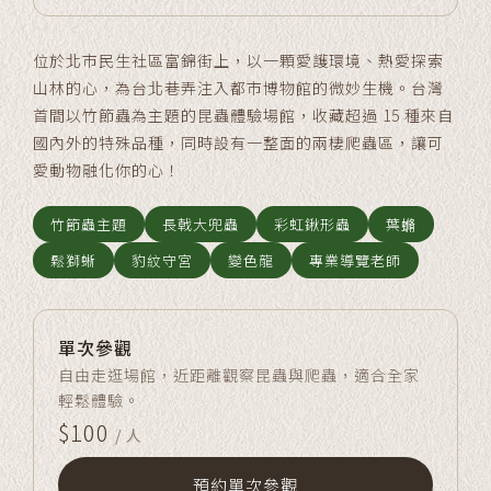
位於北市民生社區富錦街上，以一顆愛護環境、熱愛探索
山林的心，為台北巷弄注入都市博物館的微妙生機。台灣
首間以竹節蟲為主題的昆蟲體驗場館，收藏超過 15 種來自
國內外的特殊品種，同時設有一整面的兩棲爬蟲區，讓可
愛動物融化你的心！
竹節蟲主題
長戟大兜蟲
彩虹鍬形蟲
葉䗛
鬆獅蜥
豹紋守宮
變色龍
專業導覽老師
單次參觀
自由走逛場館，近距離觀察昆蟲與爬蟲，適合全家
輕鬆體驗。
$100
/ 人
預約單次參觀