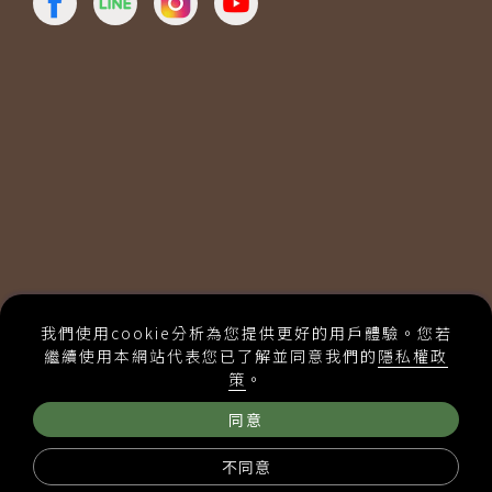
統一編號：00569680
我們使用cookie分析為您提供更好的用戶體驗。您若
隱私權政策
購物說明
繼續使用本網站代表您已了解並同意我們的
隱私權政
建議使用Chrome、Firefox、 Safari最新版本瀏覽
策
。
採用全球最先進SSL 256bit 傳輸加密機制
Designed by 米洛
網頁設計
同意
不同意
最新課表