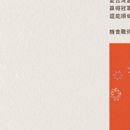
愛台灣
贏得冠
還能順
機會難