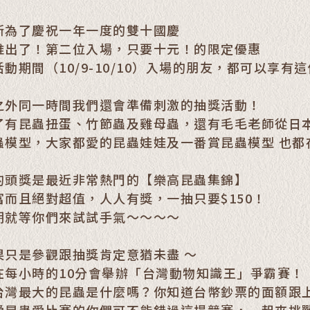
斯為了慶祝一年一度的雙十國慶
推出了！第二位入場，只要十元！的限定優惠
動期間（10/9-10/10）入場的朋友，都可以享有
之外同一時間我們還會準備刺激的抽獎活動！
了有昆蟲扭蛋、竹節蟲及雞母蟲，還有毛毛老師從日
蟲模型，大家都愛的昆蟲娃娃及一番賞昆蟲模型 也都
的頭獎是最近非常熱門的【樂高昆蟲集錦】
富而且絕對超值，人人有獎，一抽只要$150！
期就等你們來試試手氣～～～～
果只是參觀跟抽獎肯定意猶未盡 ～
在每小時的10分會舉辦「台灣動物知識王」爭霸賽！
台灣最大的昆蟲是什麼嗎？你知道台幣鈔票的面額跟