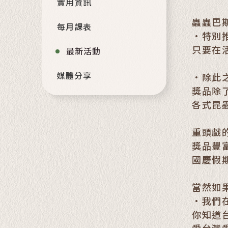
實用資訊
蟲蟲巴
每月課表
•特別
只要在活
最新活動
媒體分享
•除此
獎品除
各式昆
重頭戲
獎品豐
國慶假
當然如
•我們
你知道