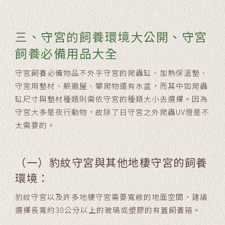
三、守宮的飼養環境大公開、守宮
飼養必備用品大全
守宮飼養必備物品不外乎守宮的爬蟲缸、加熱保溫墊、
守宮用墊材、躲避屋、攀爬物還有水盆，而其中如爬蟲
缸尺寸與墊材種類則需依守宮的種類大小去選擇。因為
守宮大多是夜行動物，故除了日守宮之外爬蟲UV燈是不
太需要的。
（一）豹紋守宮與其他地棲守宮的飼養
環境：
豹紋守宮以及許多地棲守宮需要寬敞的地面空間，建議
選擇長寬約30公分以上的玻璃或塑膠的有蓋飼養箱。