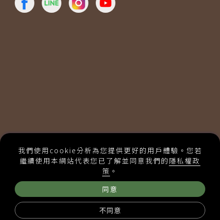
統一編號：00569680
我們使用cookie分析為您提供更好的用戶體驗。您若
隱私權政策
購物說明
繼續使用本網站代表您已了解並同意我們的
隱私權政
建議使用Chrome、Firefox、 Safari最新版本瀏覽
策
。
採用全球最先進SSL 256bit 傳輸加密機制
Designed by 米洛
網頁設計
同意
不同意
最新課表