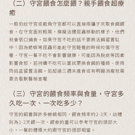
（二）守宮餵食怎麼餵？親手餵食超療
癒
一般豹紋守宮或截角守宮都可以直接用鑷子夾取食餌餵
食，在守宮面前輕晃，模擬活體昆蟲移動的樣子，他們
就會張口捕食。如果守宮不吃的話不要將活餌留置缸
中！因為蟋蟀等昆蟲可能趁守宮睡覺的時候咬傷守宮
喔，守宮一餐不吃不會影響健康，可能因為脫皮等因素
影響食慾，若持續不吃可以嘗試更換食餌的種類、使用
防逃盆留置活餌。若超過三週未進食或有明顯消瘦就需
要去看獸醫檢查喔
（三）守宮的餵食頻率與食量，守宮多
久吃一次、一次吃多少？
守宮的飼養與許多蜥蜴相同，餵食頻率約2-3天，幼體
則為1-2天餵一次，餵食的量可以參考守宮的頭部大
小，一餐的體積大約跟守宮的頭部相當。