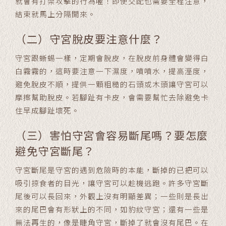
就會有打架攻擊的行為喔！即使交配也需要全程注意，
結束就馬上分隔開來。
（二）守宮脫皮要注意什麼？
守宮跟蜥蜴一樣，定期會脫皮，在脫皮前身體會變得白
白霧霧的，這時要注意一下濕度，噴噴水，提高溼度，
避免脫皮不順，提供一顆粗糙的石頭或木頭讓守宮可以
摩擦幫助脫皮。若腳趾有卡皮，會需要幫忙去除避免卡
住早成腳趾壞死。
（三）害怕守宮會容易斷尾嗎？要怎麼
避免守宮斷尾？
守宮斷尾是守宮的遇到危險時的本能，斷掉的已把可以
吸引掠食者的目光，讓守宮可以趁機逃跑。許多守宮斷
尾後可以長回來，外觀上沒有明顯差異；一些則是長出
來的尾巴會有形狀上的不同，如豹紋守宮；還有一些是
無法再生的，像是睫角守宮，斷掉了就會沒有尾巴。在