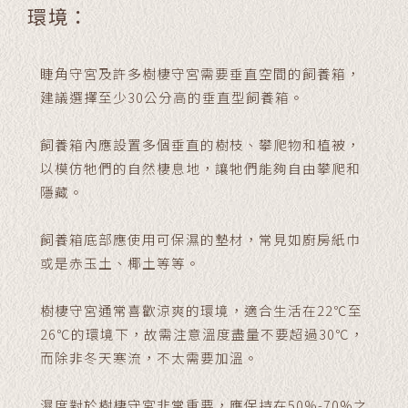
環境
：
睫角守宮及許多樹棲守宮需要垂直空間的飼養箱，
建議選擇至少30公分高的垂直型飼養箱。
飼養箱內應設置多個垂直的樹枝、攀爬物和植被，
以模仿牠們的自然棲息地，讓牠們能夠自由攀爬和
隱藏。
飼養箱底部應使用可保濕的墊材，常見如廚房紙巾
或是赤玉土、椰土等等。
樹棲守宮通常喜歡涼爽的環境，適合生活在22℃至
26℃的環境下，故需注意溫度盡量不要超過30℃，
而除非冬天寒流，不太需要加溫。
濕度對於樹棲守宮非常重要，應保持在50%-70%之