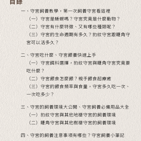
目錄
一、守宮飼養教學，第一次飼養守宮看這裡
（一）守宮是蜥蜴嗎？守宮究竟是什麼動物？
（二）守宮有什麼特徵、又有哪些種類呢？
（三）守宮的生命週期有多久？豹紋守宮跟睫角守
宮可以活多久？
二、守宮吃什麼、守宮餵養快速上手
（一）守宮餌料選擇，豹紋守宮與睫角守宮究竟要
吃什麼？
（二）守宮餵食怎麼餵？親手餵食超療癒
（三）守宮的餵食頻率與食量，守宮多久吃一次、
一次吃多少？
三、守宮的飼養環境大公開、守宮飼養必備用品大全
（一）豹紋守宮與其他地棲守宮的飼養環境
（二）睫角守宮與其他樹棲守宮的飼養環境
四、守宮的飼養注意事項有哪些？守宮飼養小筆記