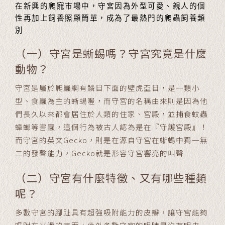
在新興的爬寵市場中，守宮因為外型可愛、親人的個
性再加上飼養照顧簡單，成為了最熱門的爬蟲飼養類
別
（一）守宮是蜥蜴嗎？守宮究竟是什麼
動物？
守宮是屬於爬蟲綱有鱗目下面的壁虎亞目，是一類小
型、食蟲為主的蜥蜴喔，而守宮的名稱由來則是因為他
們長久以來都會居住於人類的住家、宮殿，並捕食蚊蟲
蟑螂等害蟲，這個行為被古人認為是在『守護宮殿』！
而守宮的英文Gecko，則是在源自守宮在蜥蜴中獨一無
二的發聲能力，Gecko就是形容守宮響亮的叫聲
（二）守宮有什麼特徵、又有哪些種類
呢？
多數守宮的腳趾具有超強吸附能力的皮瓣，讓守宮能夠