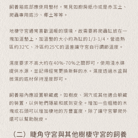
飼養箱底部應使用墊材，常見如廚房紙巾或是赤玉土、
爬蟲專用底沙、椰土等等。
地棲守宮通常喜歡溫暖的環境，故需要將爬蟲缸放在一
塊加溫墊上，加溫墊的大小約為缸的1/3-1/4，營造熱
區約32℃、冷區約25℃的溫差讓守宮自行調節溫度。
濕度要求不高大約在40%-70%之間即可，使用淺水碟
提供水源，並記得經常更換新鮮的水。濕度透過水盆與
微濕的底材保持溼度即可。
飼養箱內應設置躲藏處，如樹皮、洞穴或其他適合躲藏
的裝置，以供牠們隱蔽和感到安全。增加一些粗糙的木
塊或石頭可以增加棲地的方豐富度，除了讓守宮攀爬外
還可以幫助脫皮。
（二）睫角守宮與其他樹棲守宮的飼養