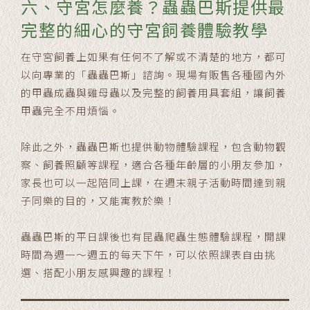
六、守宮怎麼養？蟲蟲巴斯提供最
完整的細心的守宮飼養體驗教學
在守宮飼養上如果有任何不了解或不清楚的地方，都可
以向專業的「蟲蟲巴斯」諮詢。現場有販售各種國內外
的甲蟲成蟲與雞母蟲以及完整的飼養用具套組，讓飼養
甲蟲完全不用煩惱。
除此之外，蟲蟲巴斯也提供動物體驗課程，包含動物觀
察、飼養照顧等課程，適合各種年齡層的小朋友參加，
家長也可以一起陪同上課，在週末親子活動時間達到親
子同樂的目的，又能寓教於樂！
蟲蟲巴斯的平日課後也有昆蟲爬蟲生態體驗課程，開課
時間為週一～週五的每天下午，可以依照課表自由挑
選、搭配小朋友感興趣的課程！