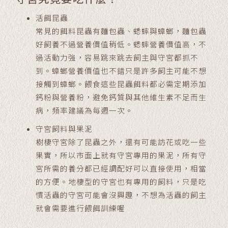
活餌昆蟲
常見的餌料昆蟲有麵包蟲、蟋蟀與蟑螂，麵包蟲
好飼養不過營養價值稍低。蟋蟀營養價值高，不
過活動力強，容易跳來跳去飼主與守宮都抓不
到。蟑螂營養價值也不錯只是許多飼主可能不想
接觸到蟑螂。餵食這些昆蟲餌料都必需定期添加
鈣粉與營養粉，避免鈣質與其他維生素不足而生
病，頻率建議為每週一次。
守宮飼料與果泥
樹棲守宮除了昆蟲之外，還有可能訪花或吃一些
果實，所以市面上就有守宮專用的果泥，所有守
宮所需的養分都已經調配好可以直接使用，相當
的方便。地棲型的守宮也有專用的飼料，只是吃
慣活蟲的守宮可能會沒興趣，不想為活蟲的飼主
就會需要進行餵餌訓練喔