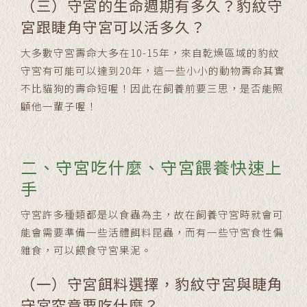
（三）守宮的生命週期有多久？豹紋守
宮跟睫角守宮可以活多久？
大多數守宮壽命大多在10-15年，來自乾燥區域的豹紋
守宮有可能可以達到20年，這一些小小的動物壽命其實
不比貓狗的壽命短喔！因此在飼養前要三思，是否能照
顧他一輩子喔！
二、守宮吃什麼、守宮餵養快速上
手
守宮許多種類都是以食蟲為主，故在飼養守宮時就會可
能會需要準備一些活體餌料昆蟲，而有一些守宮食性偏
雜食，可以餵食守宮果泥。
（一）守宮餌料選擇，豹紋守宮與睫角
守宮究竟要吃什麼？