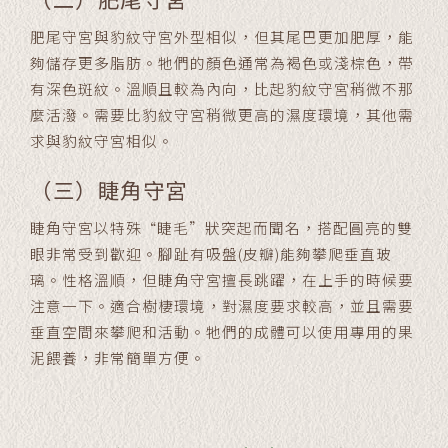
肥尾守宮與豹紋守宮外型相似，但其尾巴更加肥厚，能
夠儲存更多脂肪。牠們的顏色通常為褐色或淺棕色，帶
有深色斑紋。溫順且較為內向，比起豹紋守宮稍微不那
麼活潑。需要比豹紋守宮稍微更高的濕度環境，其他需
求與豹紋守宮相似。
（三）睫角守宮
睫角守宮以特殊“睫毛”狀突起而聞名，搭配圓亮的雙
眼非常受到歡迎。腳趾有吸盤(皮瓣)能夠攀爬垂直玻
璃。性格溫順，但睫角守宮擅長跳躍，在上手的時候要
注意一下。適合樹棲環境，對濕度要求較高，並且需要
垂直空間來攀爬和活動。牠們的成體可以使用專用的果
泥餵養，非常簡單方便。