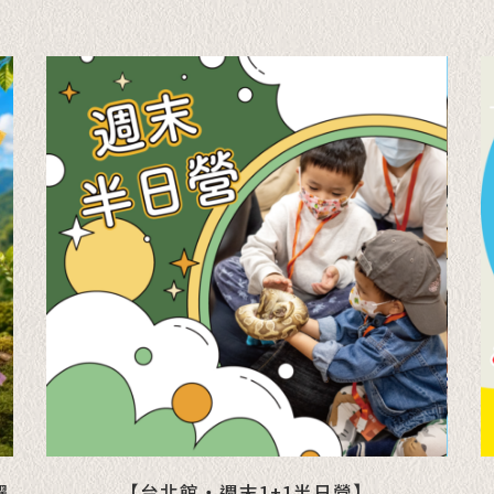
耀
【台北館・週末1+1半日營】