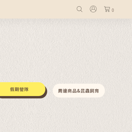
0
假期營隊
周邊商品&昆蟲飼育