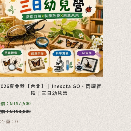
2026夏令營【台北】｜Inescta GO・閃耀冒
險｜三日幼兒營
價：NT$7,500
價：NT$8,800
庫存量：0