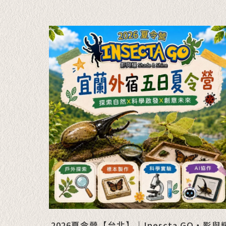
2026夏令營【台北】｜Inescta GO・影與