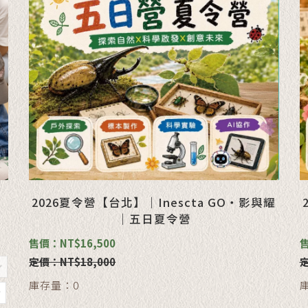
2026夏令營【台北】｜Inescta GO・影與耀
｜五日夏令營
售價：NT$16,500
售
定價：NT$18,000
定
庫存量：0